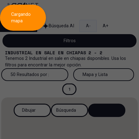
Cargando
mapa
Búsqueda
Búsqueda AI
A-
A+
Filtros
INDUSTRIAL
EN
SALE
EN
CHIAPAS
2 - 2
Tenemos
2
Industrial
en
sale
en
chiapas
disponibles. Usa los
filtros para encontrar la mejor opción.
Venta
50 Resultados por página
Mapa y Lista
Industrial
Venta y renta
50 Resultados por página
Mapa y Lista
1
Todos los tipos de propiedad
Más Filtros
0
Renta
100 Resultados por página
Ver mapa
Dibujar
Búsqueda
Oficinas
Venta
200 Resultados por página
Ver lista
Industrial