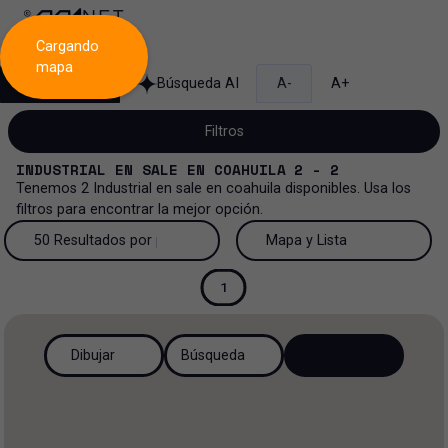
Cargando
mapa
Búsqueda
Búsqueda AI
A-
A+
Filtros
INDUSTRIAL
EN
SALE
EN
COAHUILA
2 - 2
Tenemos
2
Industrial
en
sale
en
coahuila
disponibles. Usa los
filtros para encontrar la mejor opción.
Venta
50 Resultados por página
Mapa y Lista
Industrial
Venta y renta
50 Resultados por página
Mapa y Lista
1
Todos los tipos de propiedad
Más Filtros
2
Renta
100 Resultados por página
Ver mapa
Dibujar
Búsqueda
Oficinas
Venta
200 Resultados por página
Ver lista
Industrial