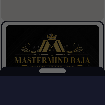
Mastermind Baja Realtors
Ver Propiedades
Explora nuestras otras plataformas