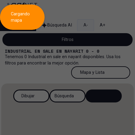
Cargando
mapa
Búsqueda
Búsqueda AI
A-
A+
Filtros
INDUSTRIAL
EN
SALE
EN
NAYARIT
0 - 0
Tenemos
0
Industrial
en
sale
en
nayarit
disponibles. Usa los
filtros para encontrar la mejor opción.
Venta
50 Resultados por página
Mapa y Lista
Industrial
Venta y renta
50 Resultados por página
Mapa y Lista
Todos los tipos de propiedad
Dibujar
Búsqueda
Más Filtros
2
Renta
100 Resultados por página
Ver mapa
Oficinas
Venta
200 Resultados por página
Ver lista
Rancho