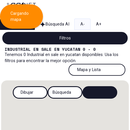
Cargando
mapa
Búsqueda
Búsqueda AI
A-
A+
Filtros
INDUSTRIAL
EN
SALE
EN
YUCATAN
0 - 0
Tenemos
0
Industrial
en
sale
en
yucatan
disponibles. Usa los
filtros para encontrar la mejor opción.
Venta
50 Resultados por página
Mapa y Lista
Industrial
Venta y renta
50 Resultados por página
Mapa y Lista
Todos los tipos de propiedad
Dibujar
Búsqueda
Más Filtros
2
Renta
100 Resultados por página
Ver mapa
Oficinas
Venta
200 Resultados por página
Ver lista
Rancho