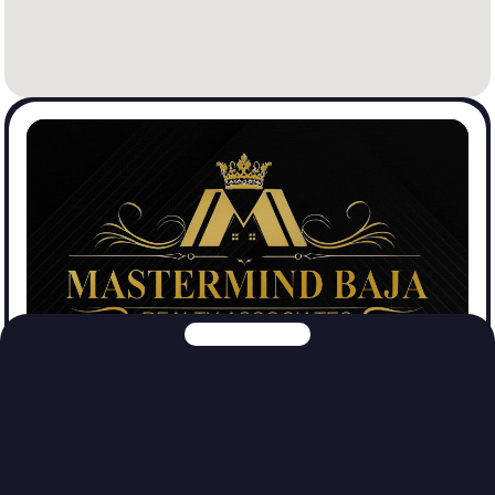
Mastermind Baja Realtors
Ver Propiedades
Explora nuestras otras plataformas