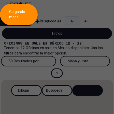
Cargando
mapa
Búsqueda
Búsqueda AI
A-
A+
Filtros
OFICINAS
EN
SALE
EN
MÉXICO
12 - 12
Tenemos
12
Oficinas
en
sale
en
México
disponibles. Usa los
filtros para encontrar la mejor opción.
Venta
50 Resultados por página
Mapa y Lista
Oficinas
Venta y renta
50 Resultados por página
Mapa y Lista
1
Todos los tipos de propiedad
Más Filtros
3
Renta
100 Resultados por página
Ver mapa
Dibujar
Búsqueda
Oficinas
Venta
200 Resultados por página
Ver lista
Industrial