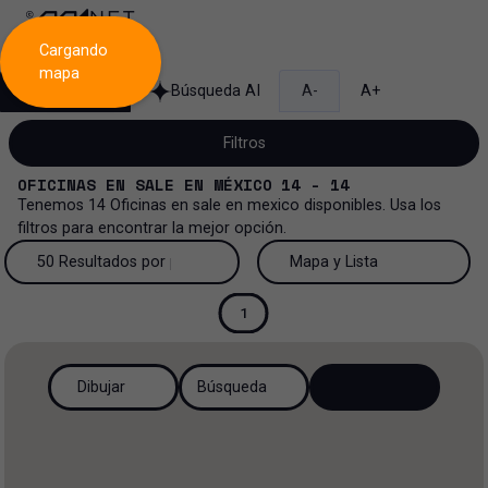
Cargando
mapa
Búsqueda
Búsqueda AI
A-
A+
Filtros
OFICINAS
EN
SALE
EN
MÉXICO
14 - 14
Tenemos
14
Oficinas
en
sale
en
mexico
disponibles. Usa los
filtros para encontrar la mejor opción.
Venta
50 Resultados por página
Mapa y Lista
Oficinas
Venta y renta
50 Resultados por página
Mapa y Lista
1
Todos los tipos de propiedad
Más Filtros
2
Renta
100 Resultados por página
Ver mapa
Dibujar
Búsqueda
Oficinas
Venta
200 Resultados por página
Ver lista
Industrial