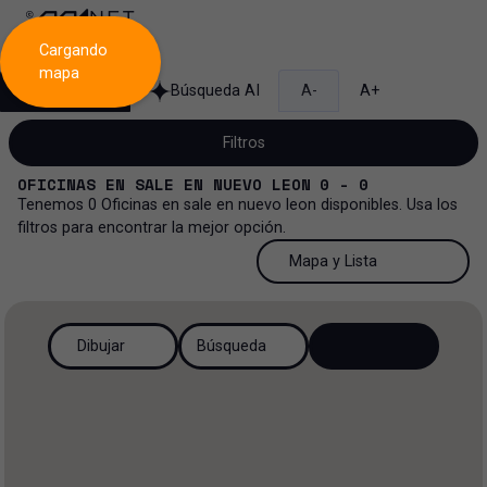
Cargando
mapa
Búsqueda
Búsqueda AI
A-
A+
Filtros
OFICINAS
EN
SALE
EN
NUEVO LEON
0 - 0
Tenemos
0
Oficinas
en
sale
en
nuevo leon
disponibles. Usa los
filtros para encontrar la mejor opción.
Venta
50 Resultados por página
Mapa y Lista
Oficinas
Venta y renta
50 Resultados por página
Mapa y Lista
Todos los tipos de propiedad
Dibujar
Búsqueda
Más Filtros
2
Renta
100 Resultados por página
Ver mapa
Oficinas
Venta
200 Resultados por página
Ver lista
Industrial