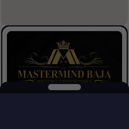
Mastermind Baja Realtors
Ver Propiedades
Explora nuestras otras plataformas