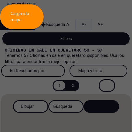
Cargando
mapa
Búsqueda
Búsqueda AI
A-
A+
Filtros
OFICINAS
EN
SALE
EN
QUERETARO
50 - 57
Tenemos
57
Oficinas
en
sale
en
queretaro
disponibles. Usa los
filtros para encontrar la mejor opción.
Venta
50 Resultados por página
Mapa y Lista
Oficinas
Venta y renta
50 Resultados por página
Mapa y Lista
1
2
Todos los tipos de propiedad
Más Filtros
2
Renta
100 Resultados por página
Ver mapa
Dibujar
Búsqueda
Oficinas
Venta
200 Resultados por página
Ver lista
Industrial