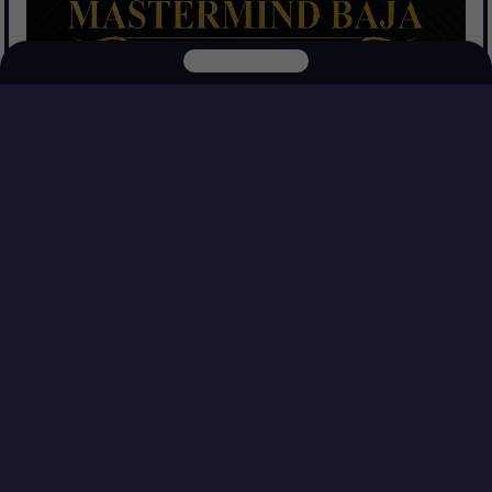
Mastermind Baja Realtors
Ver Propiedades
Explora nuestras otras plataformas
Más información
Blvd. Popotla 325-Oficina #5, Villas de Rosarito, 22713 Playas de Rosarito, B.C.
DepasEnMex
CasasEnMex
BUSCAR
VENTA OFICINA JURICA
$
5.150.000
.00
Venta
Comprar
MXN
Rentar
Pase Jurica 118, Jurica,
Inmobiliarias
Querétaro, Querétaro, Mexico
Asesores inmobiliarios
PRODUCTOS Y SERVICIOS
Ver en Nueva Pestaña
Publicar