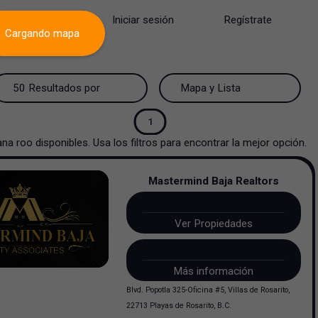
Iniciar sesión
Regístrate
Cargando mapa
50 Resultados por página
Mapa y Lista
50 Resultados por página
Mapa y Lista
1
ana roo
disponibles. Usa los filtros para encontrar la mejor opción.
100 Resultados por página
Ver mapa
Mastermind Baja Realtors
200 Resultados por página
Ver lista
Ver Propiedades
Más información
Blvd. Popotla 325-Oficina #5, Villas de Rosarito,
22713 Playas de Rosarito, B.C.