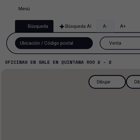
Menú
Búsqueda
Búsqueda AI
A-
A+
Venta
Venta y renta
OFICINAS
EN
SALE
EN
QUINTANA ROO
2 - 2
Renta
Dibujar
Di
Venta