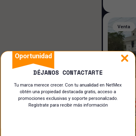
Restaurante
Local Comercial
Venta
Hotel/Motel
Terreno
Oportunidad
Centro Comercial
DÉJANOS CONTACTARTE
Especialista
Tu marca merece crecer. Con tu anualidad en NetMex
obtén una propiedad destacada gratis, acceso a
promociones exclusivas y soporte personalizado.
Regístrate para recibir más información
Venta