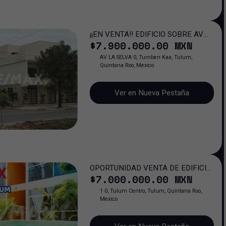
¡¡EN VENTA!! EDIFICIO SOBRE AV
$
7.900.000
.00
MXN
LA SELVA
AV LA SELVA 0, Tumben Kaa, Tulum,
Quintana Roo, Mexico
Ver en Nueva Pestaña
OPORTUNIDAD VENTA DE EDIFICIO
$
7.000.000
.00
MXN
EN EL CENTRO DE TULUM
EXCELENTE UBICACIÓN
1 0, Tulum Centro, Tulum, Quintana Roo,
Mexico