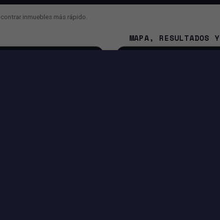
ncontrar inmuebles más rápido.
MAPA, RESULTADOS Y
¿Cuál es la diferencia entre 
¿Por qué el mapa se mueve 
¿Cómo contacto al asesor o a
NA
IA Y FUNCIONES INTELIGENTES
Búsqueda con IA para convertir tu mensaje en filtros.
Sugerencias para mejorar o ampliar tu búsqueda.
Entrada por voz si tu navegador lo permite.