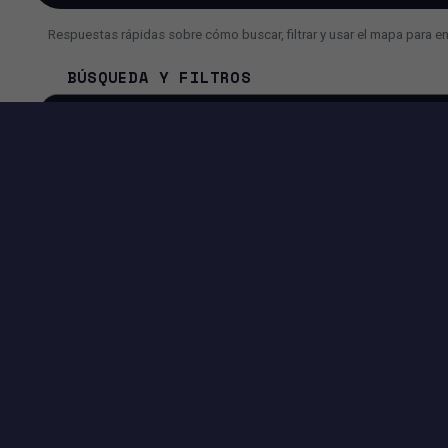
Respuestas rápidas sobre cómo buscar, filtrar y usar el mapa para e
BÚSQUEDA Y FILTROS
¿Cómo busco un inmueble más rápido?
¿Por qué a veces veo menos resultados de lo esperado?
¿Puedo usar la búsqueda con IA en lugar de filtros?
HERRAMIENTAS DISPONIBLES EN ESTA PÁGI
EXPERIENCIA DE BÚSQUEDA
Filtros avanzados por precio, superficie, ciudad, dirección y
más.
Vista Mapa + Lista para comparar ubicaciones e inmuebles
rápidamente.
Controles de paginación para navegar los resultados
fácilmente.