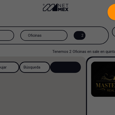
Oficinas
2
Todos los tipos de propiedad
Tenemos
2
Oficinas
en
sale
en
quint
Oficinas
bujar
Búsqueda
Rancho
Industrial
Multi familiar
Hospital y Salud