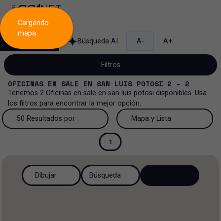
Cargando
mapa
Búsqueda
Búsqueda AI
A-
A+
Filtros
OFICINAS
EN
SALE
EN
SAN LUIS POTOSI
2 - 2
Tenemos
2
Oficinas
en
sale
en
san luis potosi
disponibles. Usa
los filtros para encontrar la mejor opción.
Venta
50 Resultados por página
Mapa y Lista
Oficinas
Venta y renta
50 Resultados por página
Mapa y Lista
1
Todos los tipos de propiedad
Más Filtros
2
Renta
100 Resultados por página
Ver mapa
Dibujar
Búsqueda
Oficinas
Venta
200 Resultados por página
Ver lista
Industrial