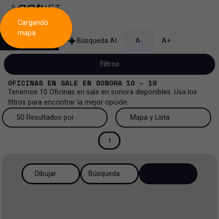
Cargando
mapa
Búsqueda
Búsqueda AI
A-
A+
Filtros
OFICINAS
EN
SALE
EN
SONORA
10 - 10
Tenemos
10
Oficinas
en
sale
en
sonora
disponibles. Usa los
filtros para encontrar la mejor opción.
Venta
50 Resultados por página
Mapa y Lista
Oficinas
Venta y renta
50 Resultados por página
Mapa y Lista
1
Todos los tipos de propiedad
Más Filtros
2
Renta
100 Resultados por página
Ver mapa
Dibujar
Búsqueda
Oficinas
Venta
200 Resultados por página
Ver lista
Industrial