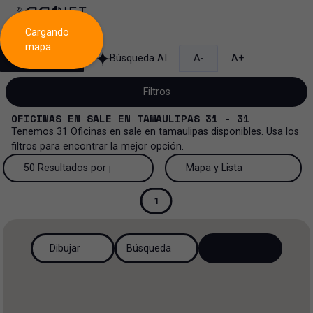
Cargando
mapa
Búsqueda
Búsqueda AI
A-
A+
Filtros
OFICINAS
EN
SALE
EN
TAMAULIPAS
31 - 31
Tenemos
31
Oficinas
en
sale
en
tamaulipas
disponibles. Usa los
filtros para encontrar la mejor opción.
Venta
50 Resultados por página
Mapa y Lista
Oficinas
Venta y renta
50 Resultados por página
Mapa y Lista
1
Todos los tipos de propiedad
Más Filtros
2
Renta
100 Resultados por página
Ver mapa
Dibujar
Búsqueda
Oficinas
Venta
200 Resultados por página
Ver lista
Rancho