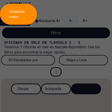
Cargando
mapa
Búsqueda
Búsqueda AI
A-
A+
Filtros
OFICINAS
EN
SALE
EN
TLAXCALA
1 - 1
Tenemos
1
Oficinas
en
sale
en
tlaxcala
disponibles. Usa los
filtros para encontrar la mejor opción.
Venta
50 Resultados por página
Mapa y Lista
Oficinas
Venta y renta
50 Resultados por página
Mapa y Lista
1
Todos los tipos de propiedad
Más Filtros
2
Renta
100 Resultados por página
Ver mapa
Dibujar
Búsqueda
Oficinas
Venta
200 Resultados por página
Ver lista
Industrial