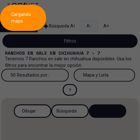
Cargando
mapa
Búsqueda
Búsqueda AI
A-
A+
Filtros
RANCHOS
EN
SALE
EN
CHIHUAHUA
7 - 7
Tenemos
7
Ranchos
en
sale
en
chihuahua
disponibles. Usa los
filtros para encontrar la mejor opción.
Venta
50 Resultados por página
Mapa y Lista
Rancho
Venta y renta
50 Resultados por página
Mapa y Lista
1
Todos los tipos de propiedad
Más Filtros
0
Renta
100 Resultados por página
Ver mapa
Dibujar
Búsqueda
Oficinas
Venta
200 Resultados por página
Ver lista
Industrial