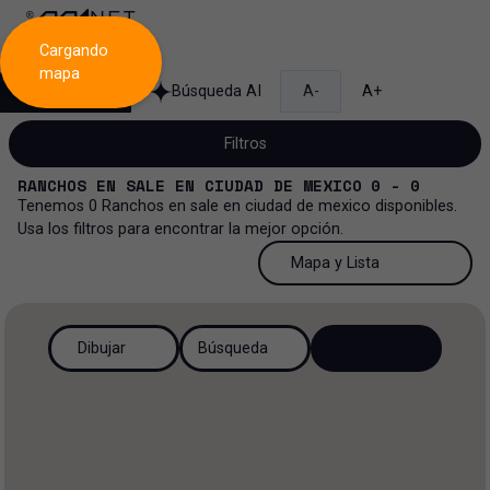
Cargando
mapa
Búsqueda
Búsqueda AI
A-
A+
Filtros
RANCHOS
EN
SALE
EN
CIUDAD DE MEXICO
0 - 0
Tenemos
0
Ranchos
en
sale
en
ciudad de mexico
disponibles.
Usa los filtros para encontrar la mejor opción.
Venta
50 Resultados por página
Mapa y Lista
Rancho
Venta y renta
50 Resultados por página
Mapa y Lista
Todos los tipos de propiedad
Dibujar
Búsqueda
Más Filtros
2
Renta
100 Resultados por página
Ver mapa
Oficinas
Venta
200 Resultados por página
Ver lista
Rancho