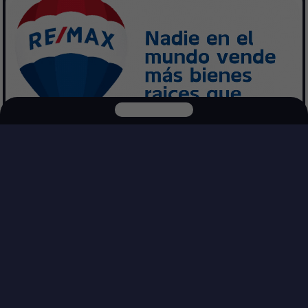
Explora nuestras otras plataformas
PREGUNTAS FRECUENTES
DepasEnMex
CasasEnMex
Respuestas rápidas sobre cómo buscar, filtrar y usar el mapa para
encontrar inmuebles más rápido.
BUSCAR
BÚSQUEDA Y FILTROS
Comprar
Rentar
¿Cómo busco un inmueble más rápido?