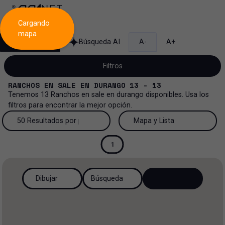
Cargando
mapa
Búsqueda
Búsqueda AI
A-
A+
Filtros
RANCHOS
EN
SALE
EN
DURANGO
13 - 13
Tenemos
13
Ranchos
en
sale
en
durango
disponibles. Usa los
filtros para encontrar la mejor opción.
Venta
50 Resultados por página
Mapa y Lista
Rancho
Venta y renta
50 Resultados por página
Mapa y Lista
1
Todos los tipos de propiedad
Más Filtros
0
Renta
100 Resultados por página
Ver mapa
Dibujar
Búsqueda
Oficinas
Venta
200 Resultados por página
Ver lista
Rancho