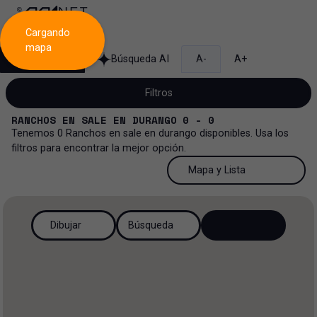
Cargando
mapa
Búsqueda
Búsqueda AI
A-
A+
Filtros
RANCHOS
EN
SALE
EN
DURANGO
0 - 0
Tenemos
0
Ranchos
en
sale
en
durango
disponibles. Usa los
filtros para encontrar la mejor opción.
Venta
50 Resultados por página
Mapa y Lista
Rancho
Venta y renta
50 Resultados por página
Mapa y Lista
Todos los tipos de propiedad
Dibujar
Búsqueda
Más Filtros
2
Renta
100 Resultados por página
Ver mapa
Oficinas
Venta
200 Resultados por página
Ver lista
Industrial