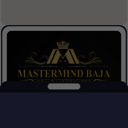
Mastermind Baja Realtors
Ver Propiedades
Explora nuestras otras plataformas