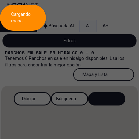
Cargando
mapa
Búsqueda
Búsqueda AI
A-
A+
Filtros
RANCHOS
EN
SALE
EN
HIDALGO
0 - 0
Tenemos
0
Ranchos
en
sale
en
hidalgo
disponibles. Usa los
filtros para encontrar la mejor opción.
Venta
50 Resultados por página
Mapa y Lista
Rancho
Venta y renta
50 Resultados por página
Mapa y Lista
Todos los tipos de propiedad
Dibujar
Búsqueda
Más Filtros
2
Renta
100 Resultados por página
Ver mapa
Oficinas
Venta
200 Resultados por página
Ver lista
Rancho