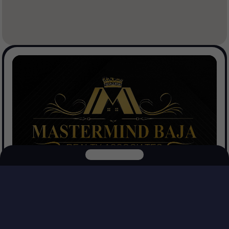
Mastermind Baja Realtors
Ver Propiedades
Explora nuestras otras plataformas