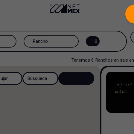
Rancho
0
Todos los tipos de propiedad
Tenemos
6
Ranchos
en
sale
en
Oficinas
bujar
Búsqueda
Industrial
Centro Comercial
Multi familiar
Hospital y Salud