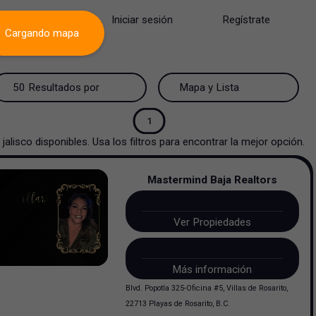
Iniciar sesión
Regístrate
Cargando mapa
50 Resultados por página
Mapa y Lista
50 Resultados por página
Mapa y Lista
1
jalisco
disponibles. Usa los filtros para encontrar la mejor opción.
100 Resultados por página
Ver mapa
Mastermind Baja Realtors
200 Resultados por página
Ver lista
Ver Propiedades
Más información
Blvd. Popotla 325-Oficina #5, Villas de Rosarito,
22713 Playas de Rosarito, B.C.