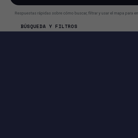
Respuestas rápidas sobre cómo buscar, filtrar y usar el mapa para e
BÚSQUEDA Y FILTROS
¿Cómo busco un inmueble más rápido?
¿Por qué a veces veo menos resultados de lo esperado?
¿Puedo usar la búsqueda con IA en lugar de filtros?
HERRAMIENTAS DISPONIBLES EN ESTA PÁGI
EXPERIENCIA DE BÚSQUEDA
Filtros avanzados por precio, superficie, ciudad, dirección y
más.
Vista Mapa + Lista para comparar ubicaciones e inmuebles
rápidamente.
Controles de paginación para navegar los resultados
fácilmente.