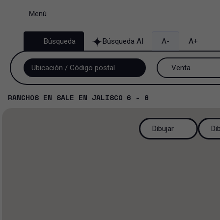
Menú
Búsqueda
Búsqueda AI
A-
A+
Venta
Venta y renta
RANCHOS
EN
SALE
EN
JALISCO
6 - 6
Renta
Dibujar
Di
Venta