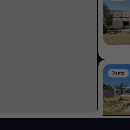
Venta
S