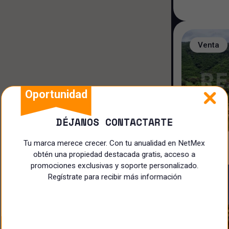
Hotel/Motel
Terreno
Venta
Rancho
Restaurante
Oportunidad
Local Comercial
DÉJANOS CONTACTARTE
Especialista
Tu marca merece crecer. Con tu anualidad en NetMex
obtén una propiedad destacada gratis, acceso a
promociones exclusivas y soporte personalizado.
Regístrate para recibir más información
Venta