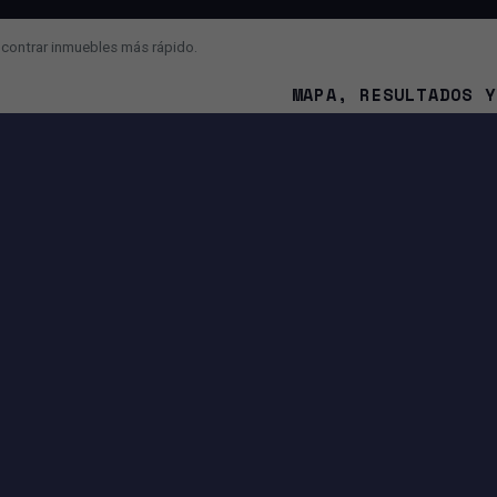
ncontrar inmuebles más rápido.
Venta
MAPA, RESULTADOS Y
¿Cuál es la diferencia entre 
¿Por qué el mapa se mueve 
¿Cómo contacto al asesor o a
NA
IA Y FUNCIONES INTELIGENTES
Búsqueda con IA para convertir tu mensaje en filtros.
Sugerencias para mejorar o ampliar tu búsqueda.
Entrada por voz si tu navegador lo permite.