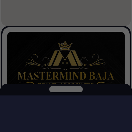
Mastermind Baja Realtors
Ver Propiedades
Explora nuestras otras plataformas