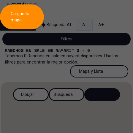
Cargando
mapa
Búsqueda
Búsqueda AI
A-
A+
Filtros
RANCHOS
EN
SALE
EN
NAYARIT
0 - 0
Tenemos
0
Ranchos
en
sale
en
nayarit
disponibles. Usa los
filtros para encontrar la mejor opción.
Venta
50 Resultados por página
Mapa y Lista
Rancho
Venta y renta
50 Resultados por página
Mapa y Lista
Todos los tipos de propiedad
Dibujar
Búsqueda
Más Filtros
2
Renta
100 Resultados por página
Ver mapa
Oficinas
Venta
200 Resultados por página
Ver lista
Rancho