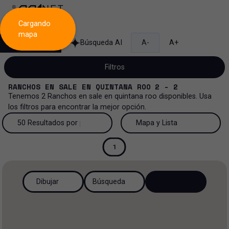
Cargando
mapa
Búsqueda
Búsqueda AI
A-
A+
Filtros
RANCHOS
EN
SALE
EN
QUINTANA ROO
2 - 2
Tenemos
2
Ranchos
en
sale
en
quintana roo
disponibles. Usa
los filtros para encontrar la mejor opción.
Venta
50 Resultados por página
Mapa y Lista
Rancho
Venta y renta
50 Resultados por página
Mapa y Lista
1
Todos los tipos de propiedad
Más Filtros
0
Renta
100 Resultados por página
Ver mapa
Dibujar
Búsqueda
Oficinas
Venta
200 Resultados por página
Ver lista
Industrial