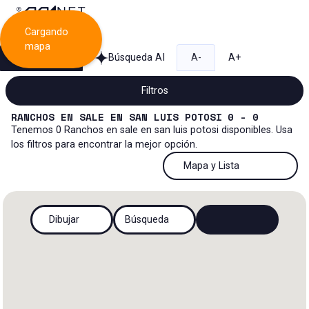
Cargando
mapa
Búsqueda
Búsqueda AI
A-
A+
Filtros
RANCHOS
EN
SALE
EN
SAN LUIS POTOSI
0 - 0
Tenemos
0
Ranchos
en
sale
en
san luis potosi
disponibles. Usa
los filtros para encontrar la mejor opción.
Venta
50 Resultados por página
Mapa y Lista
Rancho
Venta y renta
50 Resultados por página
Mapa y Lista
Todos los tipos de propiedad
Dibujar
Búsqueda
Más Filtros
2
Renta
100 Resultados por página
Ver mapa
Oficinas
Venta
200 Resultados por página
Ver lista
Industrial