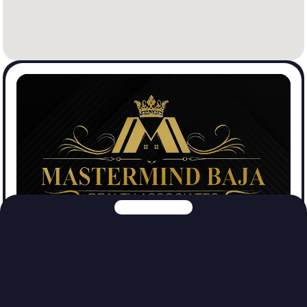
Mastermind Baja Realtors
Ver Propiedades
Explora nuestras otras plataformas