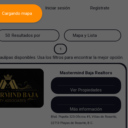
Iniciar sesión
Regístrate
Cargando mapa
50 Resultados por página
Mapa y Lista
50 Resultados por página
Mapa y Lista
1
aulipas
disponibles. Usa los filtros para encontrar la mejor opción.
100 Resultados por página
Ver mapa
Mastermind Baja Realtors
200 Resultados por página
Ver lista
Ver Propiedades
Más información
Blvd. Popotla 325-Oficina #5, Villas de Rosarito,
22713 Playas de Rosarito, B.C.