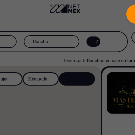
Rancho
2
Todos los tipos de propiedad
Tenemos
5
Ranchos
en
sale
en
tam
Oficinas
bujar
Búsqueda
Industrial
Centro Comercial
Multi familiar
Hospital y Salud