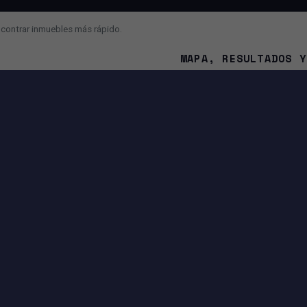
ncontrar inmuebles más rápido.
MAPA, RESULTADOS Y
¿Cuál es la diferencia entre 
¿Por qué el mapa se mueve 
¿Cómo contacto al asesor o a
NA
IA Y FUNCIONES INTELIGENTES
Búsqueda con IA para convertir tu mensaje en filtros.
Sugerencias para mejorar o ampliar tu búsqueda.
Entrada por voz si tu navegador lo permite.