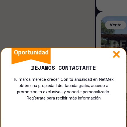
Hotel/Motel
Terreno
Venta
Rancho
Restaurante
Oportunidad
Local Comercial
DÉJANOS CONTACTARTE
Especialista
Tu marca merece crecer. Con tu anualidad en NetMex
obtén una propiedad destacada gratis, acceso a
promociones exclusivas y soporte personalizado.
Regístrate para recibir más información
Venta