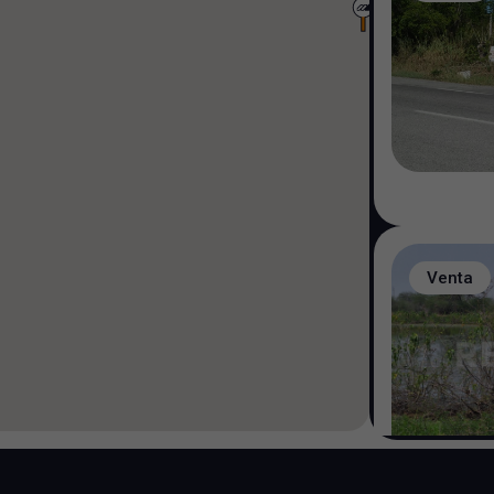
Venta
S