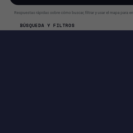
Respuestas rápidas sobre cómo buscar, filtrar y usar el mapa para e
BÚSQUEDA Y FILTROS
¿Cómo busco un inmueble más rápido?
¿Por qué a veces veo menos resultados de lo esperado?
¿Puedo usar la búsqueda con IA en lugar de filtros?
HERRAMIENTAS DISPONIBLES EN ESTA PÁGI
EXPERIENCIA DE BÚSQUEDA
Filtros avanzados por precio, superficie, ciudad, dirección y
más.
Vista Mapa + Lista para comparar ubicaciones e inmuebles
rápidamente.
Controles de paginación para navegar los resultados
fácilmente.