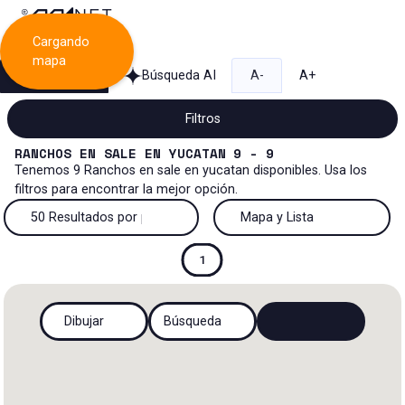
Cargando
mapa
Búsqueda
Búsqueda AI
A-
A+
Filtros
RANCHOS
EN
SALE
EN
YUCATAN
9 - 9
Tenemos
9
Ranchos
en
sale
en
yucatan
disponibles. Usa los
filtros para encontrar la mejor opción.
Venta
50 Resultados por página
Mapa y Lista
Rancho
Venta y renta
50 Resultados por página
Mapa y Lista
1
Todos los tipos de propiedad
Más Filtros
0
Renta
100 Resultados por página
Ver mapa
Dibujar
Búsqueda
Oficinas
Venta
200 Resultados por página
Ver lista
Industrial