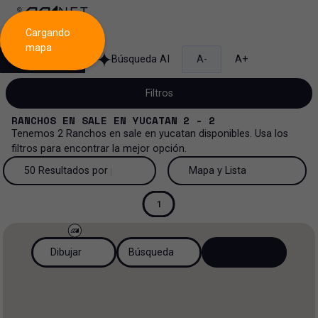
Cargando
mapa
Búsqueda
Búsqueda AI
A-
A+
Filtros
RANCHOS
EN
SALE
EN
YUCATAN
2 - 2
Tenemos
2
Ranchos
en
sale
en
yucatan
disponibles. Usa los
filtros para encontrar la mejor opción.
Venta
50 Resultados por página
Mapa y Lista
Rancho
Venta y renta
50 Resultados por página
Mapa y Lista
1
Todos los tipos de propiedad
Más Filtros
2
Renta
100 Resultados por página
Ver mapa
Dibujar
Búsqueda
Oficinas
Venta
200 Resultados por página
Ver lista
Industrial